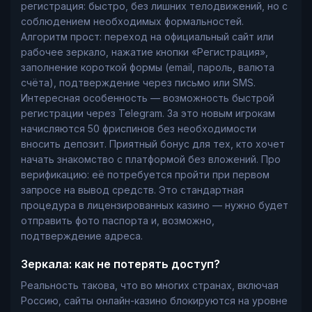
регистрация: быстро, без лишних телодвижений, но с
соблюдением необходимых формальностей.
Алгоритм прост: переход на официальный сайт или
рабочее зеркало, нажатие кнопки «Регистрация»,
заполнение короткой формы (email, пароль, валюта
счёта), подтверждение через письмо или SMS.
Интересная особенность — возможность быстрой
регистрации через Telegram. За это новым игрокам
начисляются 50 фриспинов без необходимости
вносить депозит. Приятный бонус для тех, кто хочет
начать знакомство с платформой без вложений. Про
верификацию: её потребуется пройти при первом
запросе на вывод средств. Это стандартная
процедура в лицензированных казино — нужно будет
отправить фото паспорта и, возможно,
подтверждение адреса.
Зеркала: как не потерять доступ?
Реальность такова, что во многих странах, включая
Россию, сайты онлайн-казино блокируются на уровне