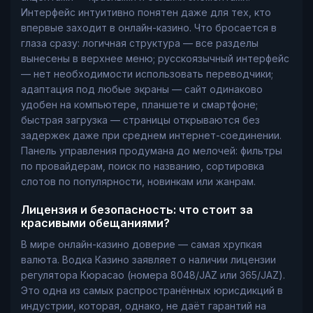
Интерфейс интуитивно понятен даже для тех, кто
впервые заходит в онлайн-казино. Что бросается в
глаза сразу: логичная структура — все разделы
вынесены в верхнее меню; русскоязычный интерфейс
— нет необходимости использовать переводчики;
адаптация под любые экраны — сайт одинаково
удобен на компьютере, планшете и смартфоне;
быстрая загрузка — страницы открываются без
задержек даже при среднем интернет-соединении.
Панель управления продумана до мелочей: фильтры
по провайдерам, поиск по названию, сортировка
слотов по популярности, новинкам или жанрам.
Лицензия и безопасность: что стоит за
красивыми обещаниями?
В мире онлайн-казино доверие — самая хрупкая
валюта. Водка Казино заявляет о наличии лицензии
регулятора Кюрасао (номера 8048/JAZ или 365/JAZ).
Это одна из самых распространённых юрисдикций в
индустрии, которая, однако, не даёт гарантий на