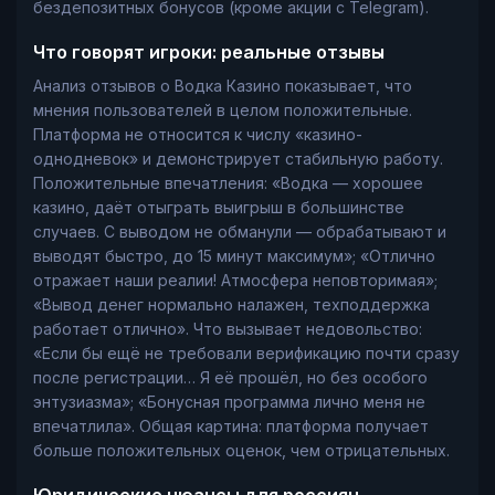
бездепозитных бонусов (кроме акции с Telegram).
Что говорят игроки: реальные отзывы
Анализ отзывов о Водка Казино показывает, что
мнения пользователей в целом положительные.
Платформа не относится к числу «казино-
однодневок» и демонстрирует стабильную работу.
Положительные впечатления: «Водка — хорошее
казино, даёт отыграть выигрыш в большинстве
случаев. С выводом не обманули — обрабатывают и
выводят быстро, до 15 минут максимум»; «Отлично
отражает наши реалии! Атмосфера неповторимая»;
«Вывод денег нормально налажен, техподдержка
работает отлично». Что вызывает недовольство:
«Если бы ещё не требовали верификацию почти сразу
после регистрации… Я её прошёл, но без особого
энтузиазма»; «Бонусная программа лично меня не
впечатлила». Общая картина: платформа получает
больше положительных оценок, чем отрицательных.