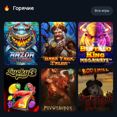
Горячие
Все игры