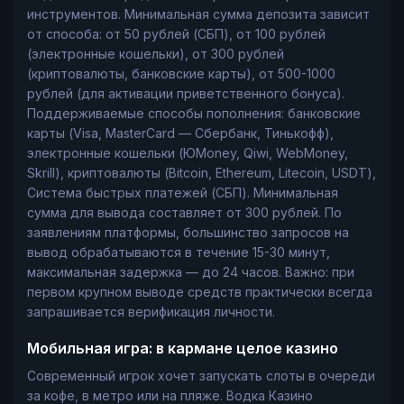
инструментов. Минимальная сумма депозита зависит
от способа: от 50 рублей (СБП), от 100 рублей
(электронные кошельки), от 300 рублей
(криптовалюты, банковские карты), от 500-1000
рублей (для активации приветственного бонуса).
Поддерживаемые способы пополнения: банковские
карты (Visa, MasterCard — Сбербанк, Тинькофф),
электронные кошельки (ЮMoney, Qiwi, WebMoney,
Skrill), криптовалюты (Bitcoin, Ethereum, Litecoin, USDT),
Система быстрых платежей (СБП). Минимальная
сумма для вывода составляет от 300 рублей. По
заявлениям платформы, большинство запросов на
вывод обрабатываются в течение 15-30 минут,
максимальная задержка — до 24 часов. Важно: при
первом крупном выводе средств практически всегда
запрашивается верификация личности.
Мобильная игра: в кармане целое казино
Современный игрок хочет запускать слоты в очереди
за кофе, в метро или на пляже. Водка Казино