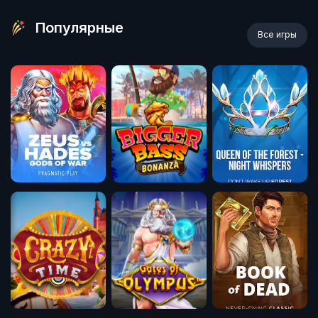
Популярные
Все игры