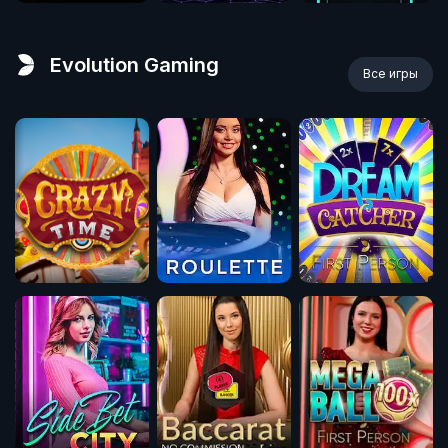
Evolution Gaming
Все игры