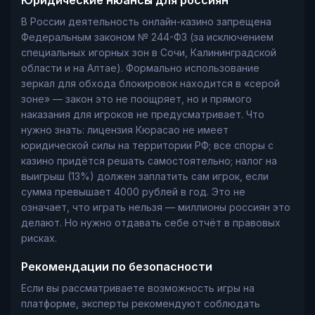
Юридические нюансы для россиян
В России деятельность онлайн-казино запрещена
Федеральным законом № 244-ФЗ (за исключением
специальных игорных зон в Сочи, Калининградской
области и на Алтае). Формально использование
зеркал для обхода блокировок находится в «серой
зоне» — закон это не поощряет, но и прямого
наказания для игроков не предусматривает. Что
нужно знать: лицензия Кюрасао не имеет
юридической силы на территории РФ; все споры с
казино придётся решать самостоятельно; налог на
выигрыш (13%) должен заплатить сам игрок, если
сумма превышает 4000 рублей в год. Это не
означает, что играть нельзя — миллионы россиян это
делают. Но нужно отдавать себе отчёт в правовых
рисках.
Рекомендации по безопасности
Если вы рассматриваете возможность игры на
платформе, эксперты рекомендуют соблюдать