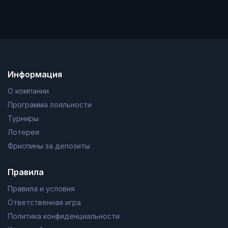
Информация
О компании
Программа лояльности
Турниры
Лотерея
Фриспины за депозиты
Правила
Правила и условия
Ответственная игра
Политика конфиденциальности