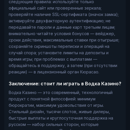
следующие правила: используйте только
официальный сайт или проверенные зеркала;
проверяйте наличие SSL-сертификата (значок замка);
активируйте двухфакторную аутентификацию; не
передавайте пароли и данные карт третьим лицам;
внимательно читайте условия бонусов — вейджер,
сроки действия, максимальные ставки при отыгрыше;
сохраняйте скриншоты переписки и операций на
случай спора; установите лимиты на депозиты и
время игры; при проблемах с выплатами —
обращайтесь в поддержку, а затем (при отсутствии
реакции) — в лицензионный орган Кюрасао.
Заключение: стоит ли играть в Водка Казино?
Водка Казино — это современный, технологичный
продукт с понятной философией: минимум
бюрократии, максимум удовольствия от игры.
Стильный дизайн, тысячи слотов, живые дилеры,
быстрые выплаты и круглосуточная поддержка на
русском — набор сильных сторон, которые